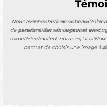
Témoi
Nous avons acheté deux beaux tableau
de personnaliser (en largeur et en lon
mettre en valeur notre espace. Nous
permet de choisir une image à par