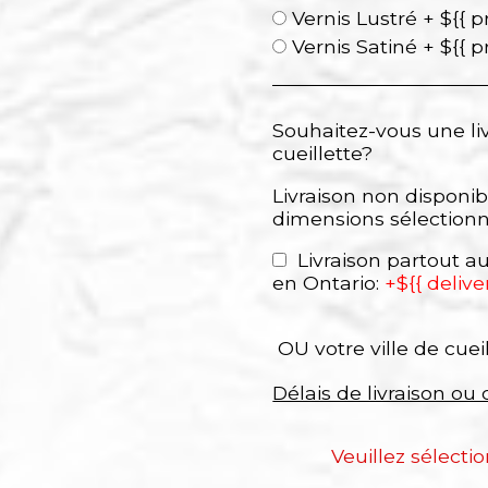
Vernis Lustré + ${{ p
Vernis Satiné + ${{ p
Souhaitez-vous une li
cueillette?
Livraison non disponib
dimensions sélection
Livraison partout 
en Ontario:
+${{ delive
OU votre ville de cuei
Délais de livraison ou 
Veuillez sélecti