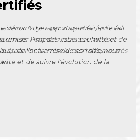
tifiés
e décor. Voyez par vous-même! Le fait
aximiser l'impact visuel souhaité et de
i, par l'entremise de son site, nous
nte et de suivre l'évolution de la