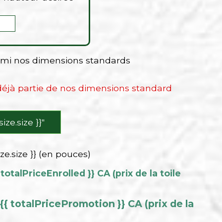
armi nos dimensions standards
 déjà partie de nos dimensions standard
 size.size }}″
ize.size }} (en pouces)
 totalPriceEnrolled }} CA (prix de la toile
{{ totalPricePromotion }} CA (prix de la