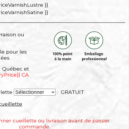
riceVarnishLustre }}
riceVarnishSatine }}
vraison ou
le pour les
nées
au Québec et
ryPrice}} CA
llette
: GRATUIT
cueillette
onner cueillette ou livraison avant de passer
commande