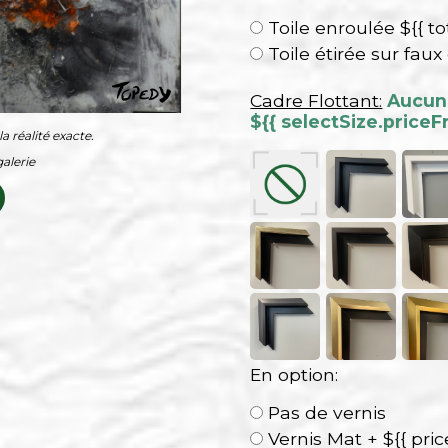
Toile enroulée ${{ to
Toile étirée sur faux
Cadre Flottant:
Aucun 
${{ selectSize.priceF
a réalité exacte.
alerie
En option:
Pas de vernis
Vernis Mat + ${{ pri