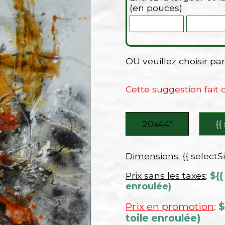
(en pouces)
OU veuillez choisir p
Cette suggestion fait
20x44″
{{
Dimensions:
{{ selectS
Prix sans les taxes
:
${{
enroulée)
Prix en promotion
:
$
toile enroulée)