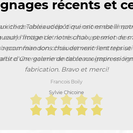
gnages récents et cer
x chez Tableaudépôt qui ont embelli notr
gueur) l'image de notre choix, permet de m
 recommandons chaudement l'entreprise qu
tir d'une galerie de tableaux impressionna
fabrication. Bravo et merci!
Sylvie Chicoine