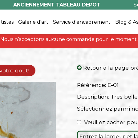
ANCIENNEMENT TABLEAU DEPOT
S
rtistes
Galerie d'art
Service d'encadrement
Blog & A
Nous n’acceptons aucune commande pour le moment.
Retour à la page p
 votre goût!
Référence: E-01
Description: Tres belle
Sélectionnez parmi n
Veuillez cocher pou
Entrez la largeur et 