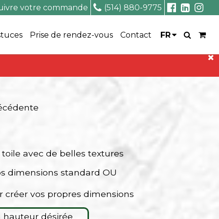
uivre votre commande
(514) 880-9775
stuces
Prise de rendez-vous
Contact
FR
récédente
 toile avec de belles textures
os dimensions standard OU
r créer vos propres dimensions
la hauteur désirée