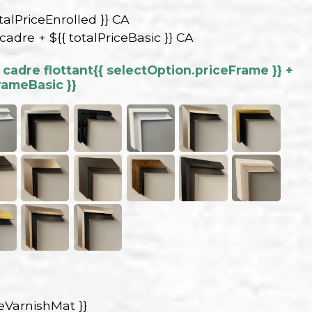
talPriceEnrolled }} CA
 cadre + ${{ totalPriceBasic }} CA
cadre flottant
{{ selectOption.priceFrame }} +
rameBasic }}
ceVarnishMat }}