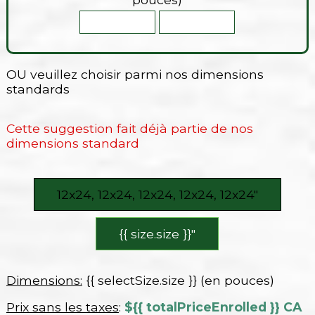
OU veuillez choisir parmi nos dimensions
standards
Cette suggestion fait déjà partie de nos
dimensions standard
12x24, 12x24, 12x24, 12x24, 12x24″
{{ size.size }}″
Dimensions:
{{ selectSize.size }} (en pouces)
Prix sans les taxes
:
${{ totalPriceEnrolled }} CA