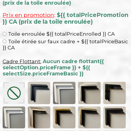
(prix de la toile enroulée)
Prix en promotion
:
${{ totalPricePromotion
}} CA (prix de la toile enroulée)
Toile enroulée ${{ totalPriceEnrolled }} CA
Toile étirée sur faux cadre + ${{ totalPriceBasic
}} CA
Cadre Flottant:
Aucun cadre flottant
{{
selectOption.priceFrame }} + ${{
selectSize.priceFrameBasic }}