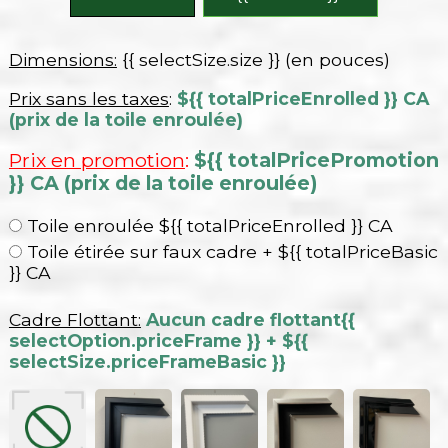
Dimensions:
{{ selectSize.size }} (en pouces)
Prix sans les taxes
:
${{ totalPriceEnrolled }} CA
(prix de la toile enroulée)
Prix en promotion
:
${{ totalPricePromotion
}} CA (prix de la toile enroulée)
Toile enroulée ${{ totalPriceEnrolled }} CA
Toile étirée sur faux cadre + ${{ totalPriceBasic
}} CA
Cadre Flottant:
Aucun cadre flottant
{{
selectOption.priceFrame }} + ${{
selectSize.priceFrameBasic }}