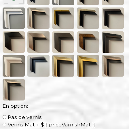
En option:
Pas de vernis
Vernis Mat + ${{ priceVarnishMat }}