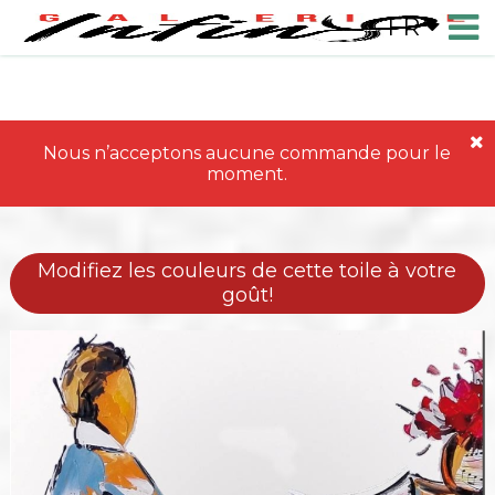
FR
Nous n’acceptons aucune commande pour le
moment.
Modifiez les couleurs de cette toile à votre
goût!