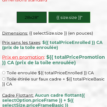
28x28″
{{ size.size }}″
Dimensions:
{{ selectSize.size }} (en pouces)
Prix sans les taxes
:
${{ totalPriceEnrolled }} CA
(prix de la toile enroulée)
Prix en promotion
:
${{ totalPricePromotion
}} CA (prix de la toile enroulée)
Toile enroulée ${{ totalPriceEnrolled }} CA
Toile étirée sur faux cadre + ${{ totalPriceBasic
}} CA
Cadre Flottant:
Aucun cadre flottant
{{
selectOption.priceFrame }} + ${{
selectSize.priceFrameBasic }}