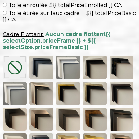
Toile enroulée ${{ totalPriceEnrolled }} CA
Toile étirée sur faux cadre + ${{ totalPriceBasic
}} CA
Cadre Flottant:
Aucun cadre flottant
{{
selectOption.priceFrame }} + ${{
selectSize.priceFrameBasic }}