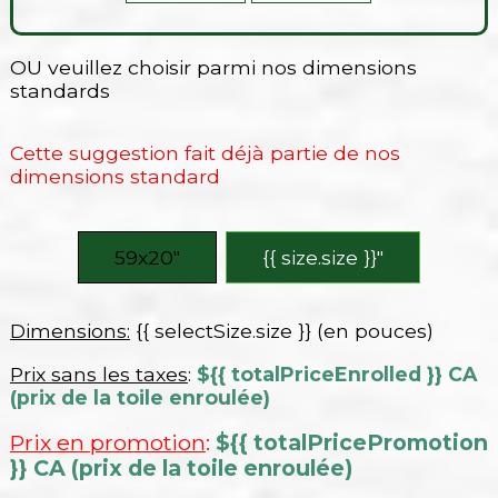
OU veuillez choisir parmi nos dimensions
standards
Cette suggestion fait déjà partie de nos
dimensions standard
59x20″
{{ size.size }}″
Dimensions:
{{ selectSize.size }} (en pouces)
Prix sans les taxes
:
${{ totalPriceEnrolled }} CA
(prix de la toile enroulée)
Prix en promotion
:
${{ totalPricePromotion
}} CA (prix de la toile enroulée)