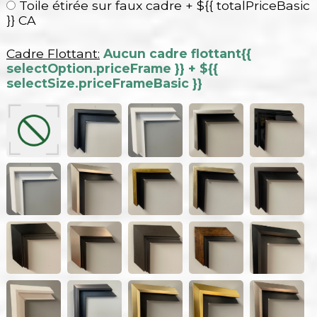
Toile étirée sur faux cadre + ${{ totalPriceBasic
}} CA
Cadre Flottant:
Aucun cadre flottant
{{
selectOption.priceFrame }} + ${{
selectSize.priceFrameBasic }}