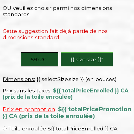
OU veuillez choisir parmi nos dimensions
standards
Cette suggestion fait déjà partie de nos
dimensions standard
59x20″
{{ size.size }}″
Dimensions:
{{ selectSize.size }} (en pouces)
Prix sans les taxes
:
${{ totalPriceEnrolled }} CA
(prix de la toile enroulée)
Prix en promotion
:
${{ totalPricePromotion
}} CA (prix de la toile enroulée)
Toile enroulée ${{ totalPriceEnrolled }} CA