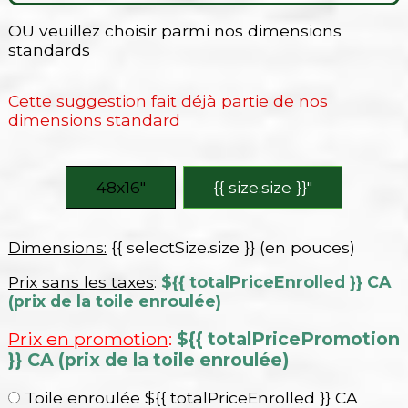
OU veuillez choisir parmi nos dimensions
standards
Cette suggestion fait déjà partie de nos
dimensions standard
48x16″
{{ size.size }}″
Dimensions:
{{ selectSize.size }} (en pouces)
Prix sans les taxes
:
${{ totalPriceEnrolled }} CA
(prix de la toile enroulée)
Prix en promotion
:
${{ totalPricePromotion
}} CA (prix de la toile enroulée)
Toile enroulée ${{ totalPriceEnrolled }} CA