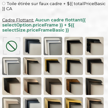
Toile étirée sur faux cadre + ${{ totalPriceBasic
}} CA
Cadre Flottant:
Aucun cadre flottant
{{
selectOption.priceFrame }} + ${{
selectSize.priceFrameBasic }}