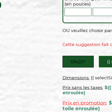
(en pouces)
OU veuillez choisir p
Cette suggestion fait
59x20″
{{
Dimensions:
{{ selectS
Prix sans les taxes
:
${{
enroulée)
Prix en promotion
:
$
toile enroulée)