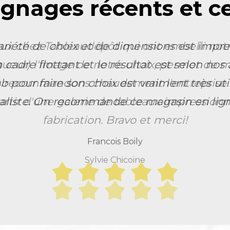
gnages récents et cer
x chez Tableaudépôt qui ont embelli notr
gueur) l'image de notre choix, permet de m
 recommandons chaudement l'entreprise qu
tir d'une galerie de tableaux impressionna
fabrication. Bravo et merci!
Sylvie Chicoine