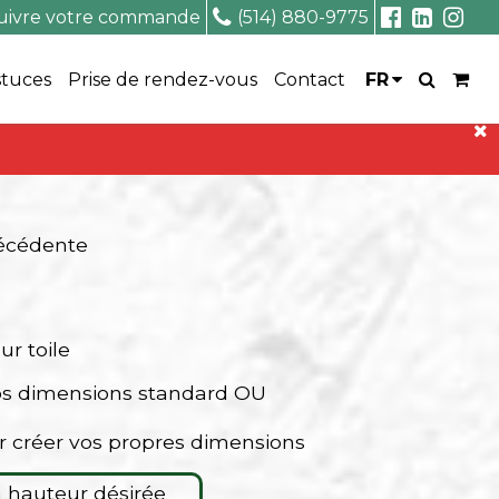
uivre votre commande
(514) 880-9775
stuces
Prise de rendez-vous
Contact
FR
récédente
ur toile
os dimensions standard OU
r créer vos propres dimensions
la hauteur désirée