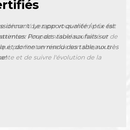
tifiés
e décor. Voyez par vous-même! Le fait
aximiser l'impact visuel souhaité et de
i, par l'entremise de son site, nous
nte et de suivre l'évolution de la