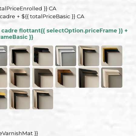
talPriceEnrolled }} CA
 cadre + ${{ totalPriceBasic }} CA
cadre flottant
{{ selectOption.priceFrame }} +
rameBasic }}
ceVarnishMat }}