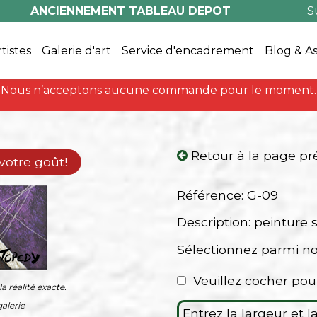
ANCIENNEMENT TABLEAU DEPOT
S
rtistes
Galerie d'art
Service d'encadrement
Blog & A
Nous n’acceptons aucune commande pour le moment.
Retour à la page p
 votre goût!
Référence: G-09
Description: peinture s
Sélectionnez parmi n
Veuillez cocher pou
a réalité exacte.
alerie
Entrez la largeur et 