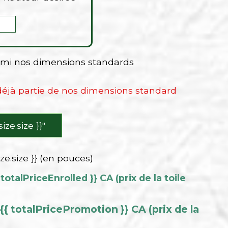
armi nos dimensions standards
 déjà partie de nos dimensions standard
 size.size }}″
ize.size }} (en pouces)
 totalPriceEnrolled }} CA (prix de la toile
{{ totalPricePromotion }} CA (prix de la