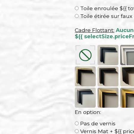
Toile enroulée ${{ to
Toile étirée sur faux
Cadre Flottant:
Aucun 
${{ selectSize.priceF
En option:
Pas de vernis
Vernis Mat + ${{ pri