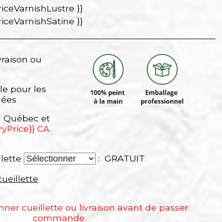
riceVarnishLustre }}
riceVarnishSatine }}
vraison ou
le pour les
nées
au Québec et
ryPrice}} CA
llette
: GRATUIT
cueillette
onner cueillette ou livraison avant de passer
commande