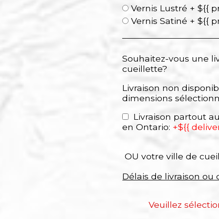
Vernis Lustré + ${{ p
Vernis Satiné + ${{ p
Souhaitez-vous une li
cueillette?
Livraison non disponib
dimensions sélection
Livraison partout 
en Ontario:
+${{ delive
OU votre ville de cuei
Délais de livraison ou 
Veuillez sélecti