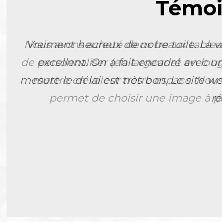
Témoi
Nous avons acheté deux beaux tableau
de personnaliser (en largeur et en lon
mettre en valeur notre espace. Nous
permet de choisir une image à par