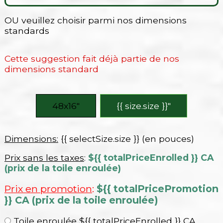
OU veuillez choisir parmi nos dimensions
standards
Cette suggestion fait déjà partie de nos
dimensions standard
48x16″
{{ size.size }}″
Dimensions:
{{ selectSize.size }} (en pouces)
Prix sans les taxes
:
${{ totalPriceEnrolled }} CA
(prix de la toile enroulée)
Prix en promotion
:
${{ totalPricePromotion
}} CA (prix de la toile enroulée)
Toile enroulée ${{ totalPriceEnrolled }} CA