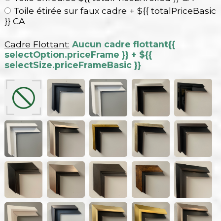
Toile étirée sur faux cadre + ${{ totalPriceBasic
}} CA
Cadre Flottant:
Aucun cadre flottant
{{
selectOption.priceFrame }} + ${{
selectSize.priceFrameBasic }}