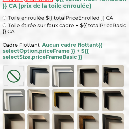
}} CA (prix de la toile enroulée)
Toile enroulée ${{ totalPriceEnrolled }} CA
Toile étirée sur faux cadre + ${{ totalPriceBasic
}} CA
Cadre Flottant:
Aucun cadre flottant
{{
selectOption.priceFrame }} + ${{
selectSize.priceFrameBasic }}