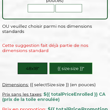
pouces)
OU veuillez choisir parmi nos dimensions
standards
Cette suggestion fait déjà partie de nos
dimensions standard
48x18″
{{ size.size }}″
Dimensions:
{{ selectSize.size }} (en pouces)
Prix sans les taxes
:
${{ totalPriceEnrolled }} CA
(prix de la toile enroulée)
Prix en promotion
:
${{ totalPricePromotion