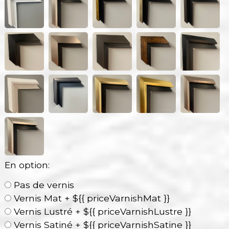
En option:
Pas de vernis
Vernis Mat + ${{ priceVarnishMat }}
Vernis Lustré + ${{ priceVarnishLustre }}
Vernis Satiné + ${{ priceVarnishSatine }}