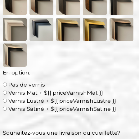
En option:
Pas de vernis
Vernis Mat + ${{ priceVarnishMat }}
Vernis Lustré + ${{ priceVarnishLustre }}
Vernis Satiné + ${{ priceVarnishSatine }}
Souhaitez-vous une livraison ou cueillette?