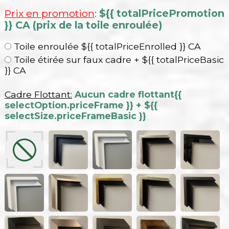
Prix en promotion
:
${{ totalPricePromotion
}} CA (prix de la toile enroulée)
Toile enroulée ${{ totalPriceEnrolled }} CA
Toile étirée sur faux cadre + ${{ totalPriceBasic
}} CA
Cadre Flottant:
Aucun cadre flottant
{{
selectOption.priceFrame }} + ${{
selectSize.priceFrameBasic }}