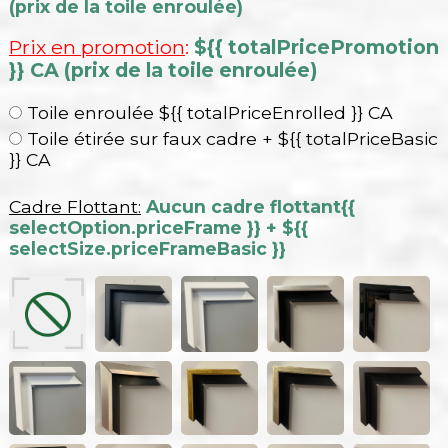
(prix de la toile enroulée)
Prix en promotion
:
${{ totalPricePromotion
}} CA (prix de la toile enroulée)
Toile enroulée ${{ totalPriceEnrolled }} CA
Toile étirée sur faux cadre + ${{ totalPriceBasic
}} CA
Cadre Flottant:
Aucun cadre flottant
{{
selectOption.priceFrame }} + ${{
selectSize.priceFrameBasic }}