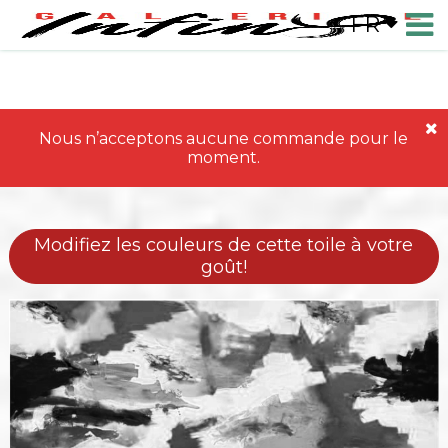
FR
Nous n’acceptons aucune commande pour le
moment.
Modifiez les couleurs de cette toile à votre
goût!