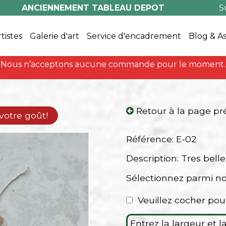
ANCIENNEMENT TABLEAU DEPOT
S
rtistes
Galerie d'art
Service d'encadrement
Blog & A
Nous n’acceptons aucune commande pour le moment.
Retour à la page p
 votre goût!
Référence: E-02
Description: Tres belle
Sélectionnez parmi n
Veuillez cocher pou
Entrez la largeur et 