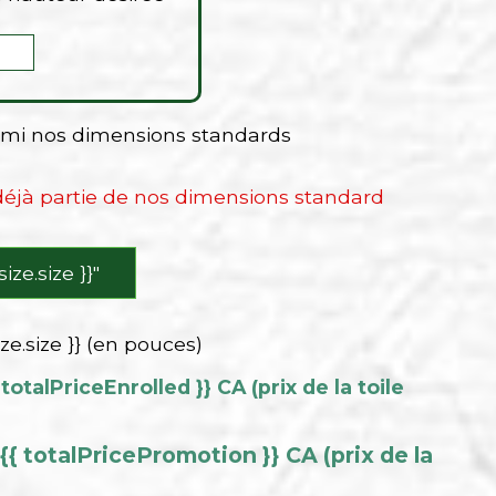
armi nos dimensions standards
 déjà partie de nos dimensions standard
 size.size }}″
ize.size }} (en pouces)
 totalPriceEnrolled }} CA (prix de la toile
{{ totalPricePromotion }} CA (prix de la