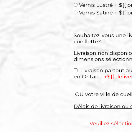
Vernis Lustré + ${{ p
Vernis Satiné + ${{ p
Souhaitez-vous une li
cueillette?
Livraison non disponib
dimensions sélection
Livraison partout 
en Ontario:
+${{ delive
OU votre ville de cuei
Délais de livraison ou 
Veuillez sélecti