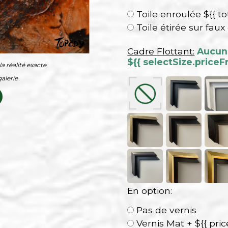
Toile enroulée ${{ to
Toile étirée sur faux
Cadre Flottant:
Aucun 
${{ selectSize.priceF
a réalité exacte.
alerie
En option:
Pas de vernis
Vernis Mat + ${{ pri