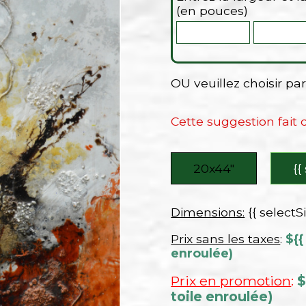
(en pouces)
OU veuillez choisir p
Cette suggestion fait
20x44″
{{
Dimensions:
{{ selectS
Prix sans les taxes
:
${{
enroulée)
Prix en promotion
:
$
toile enroulée)