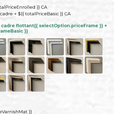
talPriceEnrolled }} CA
 cadre + ${{ totalPriceBasic }} CA
cadre flottant
{{ selectOption.priceFrame }} +
rameBasic }}
ceVarnishMat }}