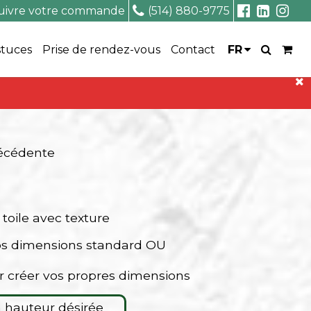
uivre votre commande
(514) 880-9775
stuces
Prise de rendez-vous
Contact
FR
récédente
 toile avec texture
os dimensions standard OU
r créer vos propres dimensions
la hauteur désirée