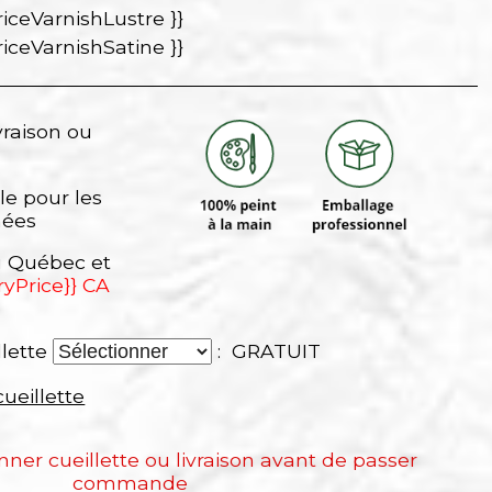
riceVarnishLustre }}
riceVarnishSatine }}
vraison ou
le pour les
nées
au Québec et
ryPrice}} CA
llette
: GRATUIT
cueillette
onner cueillette ou livraison avant de passer
commande