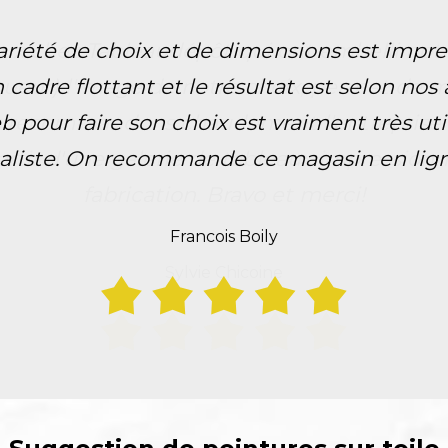
x chez Tableaudépôt qui ont embelli notr
gueur) l'image de notre choix, permet de m
 recommandons chaudement l'entreprise qu
tir d'une galerie de tableaux impressionna
fabrication. Bravo et merci!
Sylvie Chicoine