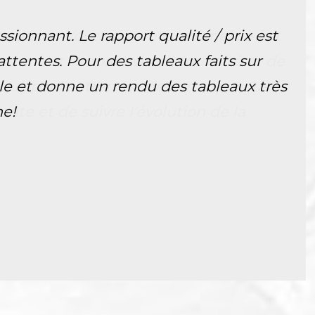
e décor. Voyez par vous-même! Le fait
aximiser l'impact visuel souhaité et de
i, par l'entremise de son site, nous
nte et de suivre l'évolution de la