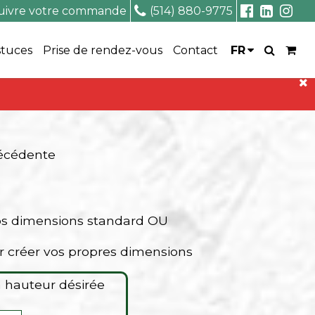
uivre votre commande
(514) 880-9775
stuces
Prise de rendez-vous
Contact
FR
récédente
os dimensions standard OU
r créer vos propres dimensions
la hauteur désirée