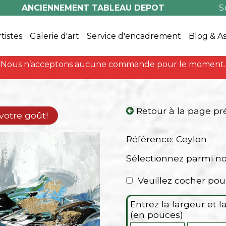
ANCIENNEMENT TABLEAU DEPOT
S
rtistes
Galerie d'art
Service d'encadrement
Blog & A
Nous n’acceptons aucune commande pour le moment.
Retour à la page p
 votre goût!
Référence: Ceylon
Sélectionnez parmi n
Veuillez cocher pou
Entrez la largeur et 
(en pouces)