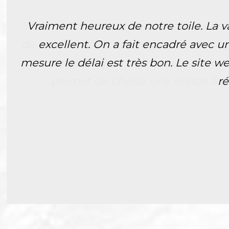
Nous avons acheté deux beaux tableau
de personnaliser (en largeur et en lon
mettre en valeur notre espace. Nous
permet de choisir une image à par