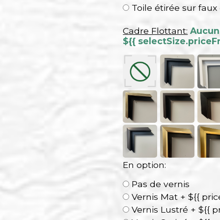
Toile étirée sur faux
Cadre Flottant:
Aucun 
${{ selectSize.priceF
En option:
Pas de vernis
Vernis Mat + ${{ pri
Vernis Lustré + ${{ p