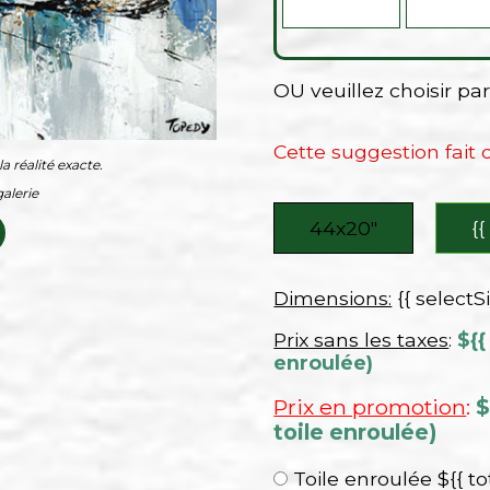
OU veuillez choisir p
Cette suggestion fait
a réalité exacte.
alerie
44x20″
{{
Dimensions:
{{ selectS
Prix sans les taxes
:
${{
enroulée)
Prix en promotion
:
$
toile enroulée)
Toile enroulée ${{ to