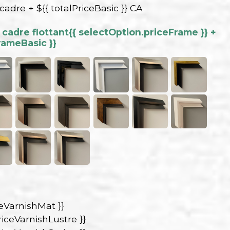
 cadre + ${{ totalPriceBasic }} CA
cadre flottant
{{ selectOption.priceFrame }} +
rameBasic }}
ceVarnishMat }}
riceVarnishLustre }}