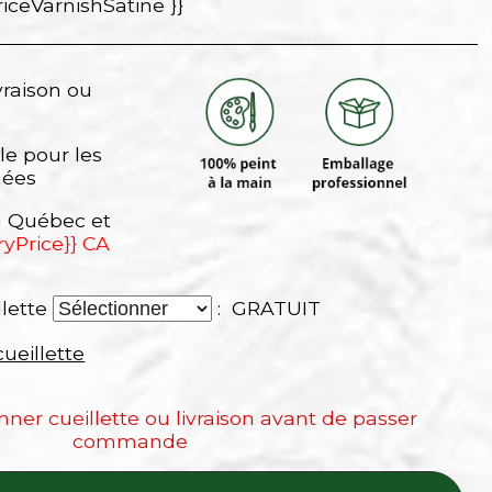
riceVarnishSatine }}
vraison ou
le pour les
nées
au Québec et
ryPrice}} CA
llette
: GRATUIT
cueillette
onner cueillette ou livraison avant de passer
commande