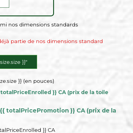
armi nos dimensions standards
 déjà partie de nos dimensions standard
 size.size }}″
ize.size }} (en pouces)
 totalPriceEnrolled }} CA (prix de la toile
{{ totalPricePromotion }} CA (prix de la
talPriceEnrolled }} CA