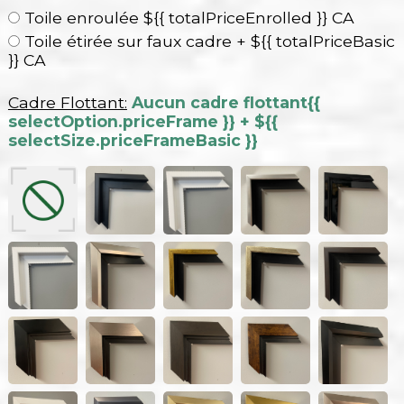
Toile enroulée ${{ totalPriceEnrolled }} CA
Toile étirée sur faux cadre + ${{ totalPriceBasic
}} CA
Cadre Flottant:
Aucun cadre flottant
{{
selectOption.priceFrame }} + ${{
selectSize.priceFrameBasic }}