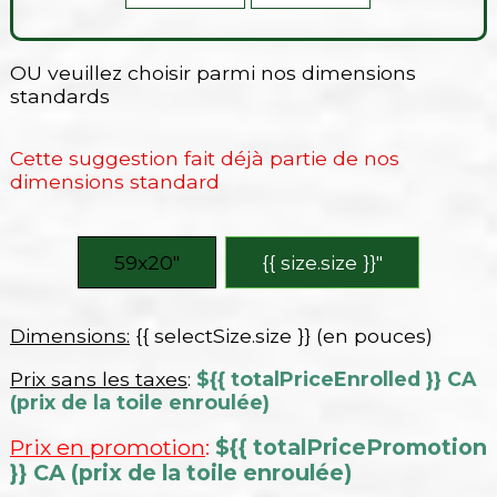
OU veuillez choisir parmi nos dimensions
standards
Cette suggestion fait déjà partie de nos
dimensions standard
59x20″
{{ size.size }}″
Dimensions:
{{ selectSize.size }} (en pouces)
Prix sans les taxes
:
${{ totalPriceEnrolled }} CA
(prix de la toile enroulée)
Prix en promotion
:
${{ totalPricePromotion
}} CA (prix de la toile enroulée)