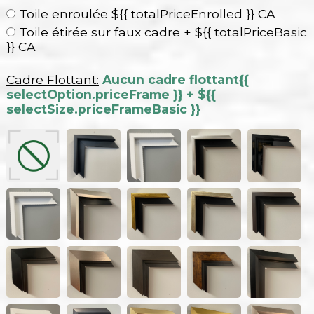
Toile enroulée ${{ totalPriceEnrolled }} CA
Toile étirée sur faux cadre + ${{ totalPriceBasic
}} CA
Cadre Flottant:
Aucun cadre flottant
{{
selectOption.priceFrame }} + ${{
selectSize.priceFrameBasic }}