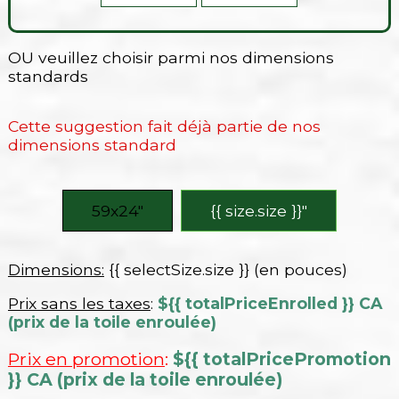
OU veuillez choisir parmi nos dimensions
standards
Cette suggestion fait déjà partie de nos
dimensions standard
59x24″
{{ size.size }}″
Dimensions:
{{ selectSize.size }} (en pouces)
Prix sans les taxes
:
${{ totalPriceEnrolled }} CA
(prix de la toile enroulée)
Prix en promotion
:
${{ totalPricePromotion
}} CA (prix de la toile enroulée)